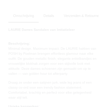
Omschrijving
Details
Verzenden & Retourneren
LAURIE Dames Sandalen van Imitatieleer
Beschrijving:
Minimal design. Maximum impact. De LAURIE hakken van
POSH by Poelman brengen effortless glamour naar elke
outfit. De gouden metallic finish, elegante enkelbandjes en
vrouwelijke blokhak zorgen voor een stijlvolle look met
attitude. Deze dames schoenen zijn gemaakt om op te
vallen — van golden hour tot afterparty.
Draag ze onder een satijnen jurk, wide leg jeans of een
classy co-ord voor een trendy fashion statement.
Comfortabel, krachtig en perfect voor elke gelegenheid
waar stijl telt.
Unieke kenmerken: