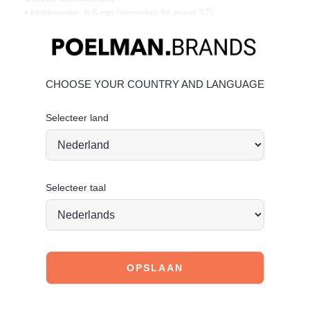
• Hakhoogte: 8,5 cm (gemeten bij maat 37)
• Gemaakt van goudkleurig imitatieleer
• Verstelbaar enkelbandje voor een perfecte fit
• Stevige blokhak voor extra draagcomfort
• Trendy sandalen voor vrouwen met stijl
CHOOSE YOUR COUNTRY AND LANGUAGE
Materiaal & verzorging:
Bovenwerk van imitatieleer. Geef je schoenen de zorg die
Selecteer land
ze verdienen, zodat ze tijdloos mooi blijven.
Klik hier
voor
de onderhoud.
Vandaag besteld = morgen verstuurd*
Selecteer taal