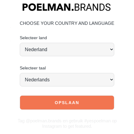
Materiaal & verzorging
Bovenmateriaal: leer – Voering: textiel
Leer onderhouden
CHOOSE YOUR COUNTRY AND LANGUAGE
Vandaag besteld = morgen verstuurd*
Selecteer land
Powerful, stylish en effortlessly chic. Your new go-to.
Selecteer taal
JOIN OUR COMMUNITY!
Tag @poelman.brands en gebruik #yespoelman op
Instagram to get featured.