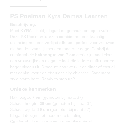
PS Poelman Kyra Dames Laarzen
Beschrijving:
Meet
KYRA
– bold, elegant en gemaakt om op te vallen.
Deze PS Poelman laarzen combineren een krachtige
uitstraling met een verfijnd silhouet, perfect voor vrouwen
die houden van stijl met een moderne edge. Dankzij de
comfortabele
hakhoogte van 7 cm
creëer je moeiteloos
een vrouwelijke en elegante look die iedere outfit naar een
hoger niveau tilt. Draag ze naar werk, een diner of casual
met denim voor een effortless city-chic vibe. Statement
style starts here. Ready to step up?
Unieke kenmerken
Hakhoogte:
7 cm
(gemeten bij maat 37)
Schachthoogte:
38 cm
(gemeten bij maat 37)
Schachtwijdte:
39 cm
(gemeten bij maat 37)
Elegant design met moderne uitstraling
Comfortabele pasvorm voor dagelijks gebruik