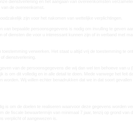
onze dienstverlening en het aangaan van overeenkomsten verzamelen
g van de overeenkomst.
odzakelijk zijn voor het nakomen van wettelijke verplichtingen.
 van bepaalde persoonsgegevens is nodig om invulling te geven aan 
n of diensten die voor u interessant kunnen zijn of in verband met m
temming verwerken. Het staat u altijd vrij de toestemming te onthoude
of dienstverlening.
geven van de persoonsgegevens die wij dan wel ten behoeve van u (l
 is om dit volledig en in alle detail te doen. Mede vanwege het feit d
 worden. Wij willen echter benadrukken dat we in dat soort gevall
g is om de doelen te realiseren waarvoor deze gegevens worden verz
de fiscale bewaartermijn van minimaal 7 jaar, tenzij op grond van 
 verplicht of aangewezen is.