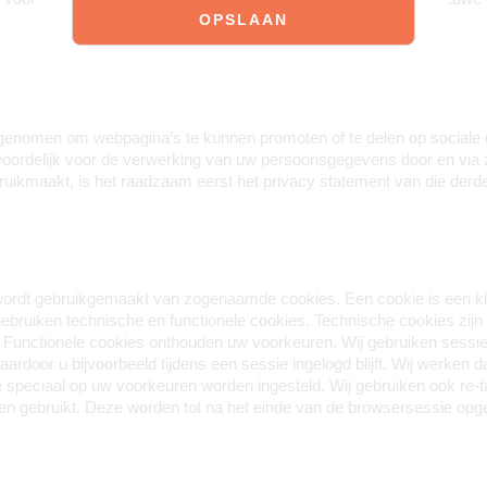
 opgenomen om webpagina’s te kunnen promoten of te delen op sociale
woordelijk voor de verwerking van uw persoonsgegevens door en via zu
bruikmaakt, is het raadzaam eerst het privacy statement van die derde
ordt gebruikgemaakt van zogenaamde cookies. Een cookie is een klei
ebruiken technische en functionele cookies. Technische cookies zijn 
. Functionele cookies onthouden uw voorkeuren. Wij gebruiken sess
door u bijvoorbeeld tijdens een sessie ingelogd blijft. Wij werken 
speciaal op uw voorkeuren worden ingesteld. Wij gebruiken ook re-tar
 gebruikt. Deze worden tot na het einde van de browsersessie opges