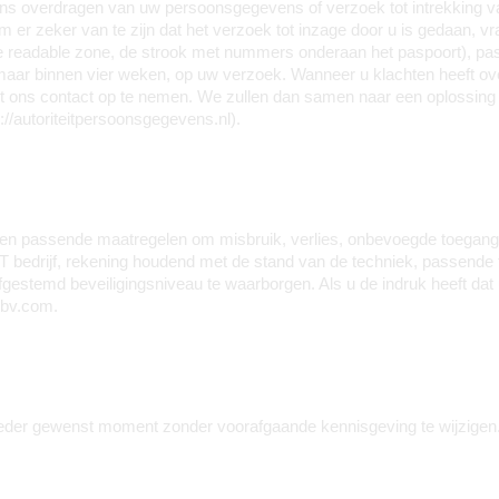
evens overdragen van uw persoonsgegevens of verzoek tot intrekkin
zeker van te zijn dat het verzoek tot inzage door u is gedaan, vrag
e readable zone, de strook met nummers onderaan het paspoort), p
maar binnen vier weken, op uw verzoek. Wanneer u klachten heeft o
et ons contact op te nemen. We zullen dan samen naar een oplossing ki
://autoriteitpersoonsgegevens.nl).
 passende maatregelen om misbruik, verlies, onbevoegde toegang,
CT bedrijf, rekening houdend met de stand van de techniek, passend
fgestemd beveiligingsniveau te waarborgen. Als u de indruk heeft dat 
nbv.com.
 ieder gewenst moment zonder voorafgaande kennisgeving te wijzigen