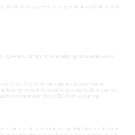
de dienstverlening, wegens een gerechtvaardigd belang en/of 
 uitgevoerd, conform onze beveiligingsstandaarden en op 
en reiken. Gezien het internationale karakter van de 
nderszins verwerkt in andere landen dan het land waar de 
ndaardovereenkomsten van de EU of een vergunning.
r u interessant zouden kunnen zijn. Wij zullen u wel telkens 
lanten zullen wij vooraf toestemming aan u vragen voor het 