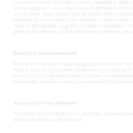
U kunt een verzoek tot inzage, correctie, verwijdering, geg
persoonsgegevens sturen naar service@hellohaboob.com. Om er 
mee te sturen. Maak in deze kopie uw pasfoto, MRZ (machin
bescherming van uw privacy. We reageren zo snel mogelijk, 
horen wij dat natuurlijk graag. We verzoeken u in dat geval m
privacy toezichthouder, de Autoriteit Persoonsgegevens (https
Beveiliging persoonsgegevens
Wij nemen de bescherming van uw gegevens serieus en nemen
tegen te gaan. Daarnaast heeft het door ons ingeschakelde I
een op het risico voor de rechten en vrijheden van personen a
misbruik zijn, neem dan contact op met ons via CS@poelma
Aanpassing Privacy Statement
Wij hebben het recht de inhoud van dit Privacy Statement op
website van Poelman  gepubliceerd. 