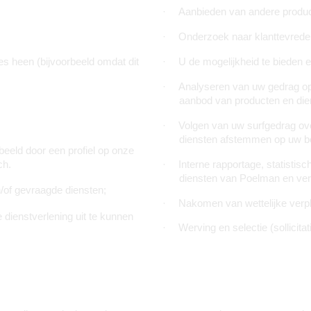
·
Aanbieden van andere product
·
Onderzoek naar klanttevrede
 heen (bijvoorbeeld omdat dit 
·
U de mogelijkheid te bieden 
·
Analyseren van uw gedrag op
aanbod van producten en die
·
Volgen van uw surfgedrag ove
diensten afstemmen op uw b
eeld door een profiel op onze 
ch.
·
Interne rapportage, statistis
diensten van Poelman en ver
/of gevraagde diensten;
·
Nakomen van wettelijke verpl
e dienstverlening uit te kunnen
·
Werving en selectie (sollicitat