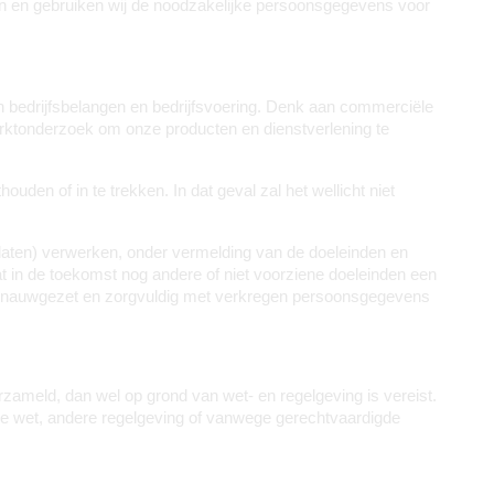
 en gebruiken wij de noodzakelijke persoonsgegevens voor 
bedrijfsbelangen en bedrijfsvoering. Denk aan commerciële 
arktonderzoek om onze producten en dienstverlening te 
n of in te trekken. In dat geval zal het wellicht niet 
aten) verwerken, onder vermelding van de doeleinden en 
at in de toekomst nog andere of niet voorziene doeleinden een 
en nauwgezet en zorgvuldig met verkregen persoonsgegevens 
ameld, dan wel op grond van wet- en regelgeving is vereist. 
de wet, andere regelgeving of vanwege gerechtvaardigde 