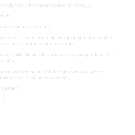
en die voor u interessant zouden kunnen zijn;
nheid;
een account aan te maken;
 de website om daarmee de website te verbeteren en het 
nsten af te stemmen op uw voorkeuren;
r verschillende websites waarmee wij onze producten en 
ehoefte;
che analyse, het op de markt brengen van producten en 
betering van producten en diensten;
ichtingen;
ie)