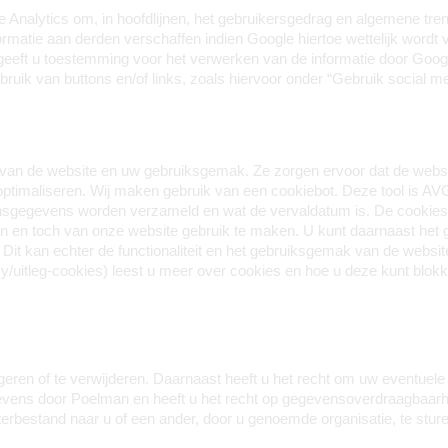
nalytics om, in hoofdlijnen, het gebruikersgedrag en algemene trends
matie aan derden verschaffen indien Google hiertoe wettelijk wordt ve
eft u toestemming voor het verwerken van de informatie door Google
ik van buttons en/of links, zoals hiervoor onder “Gebruik social me
g van de website en uw gebruiksgemak. Ze zorgen ervoor dat de websi
ptimaliseren. Wij maken gebruik van een cookiebot. Deze tool is AVG
onsgegevens worden verzameld en wat de vervaldatum is. De cookies
en en toch van onze website gebruik te maken. U kunt daarnaast het
 Dit kan echter de functionaliteit en het gebruiksgemak van de websi
cy/uitleg-cookies) leest u meer over cookies en hoe u deze kunt blokk
igeren of te verwijderen. Daarnaast heeft u het recht om uw eventuel
ns door Poelman en heeft u het recht op gegevensoverdraagbaarheid
rbestand naar u of een ander, door u genoemde organisatie, te sture