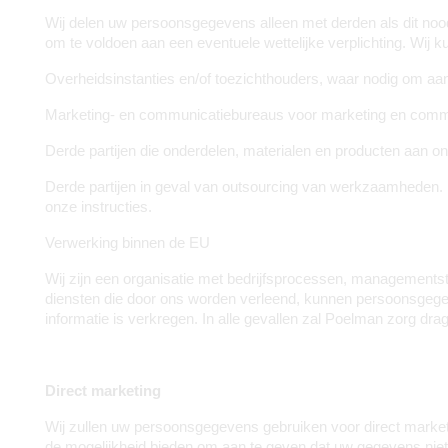
Wij delen uw persoonsgegevens alleen met derden als dit nood
om te voldoen aan een eventuele wettelijke verplichting. Wij 
Overheidsinstanties en/of toezichthouders, waar nodig om aan 
Marketing- en communicatiebureaus voor marketing en com
Derde partijen die onderdelen, materialen en producten aan on
Derde partijen in geval van outsourcing van werkzaamheden.
onze instructies.
Verwerking binnen de EU
Wij zijn een organisatie met bedrijfsprocessen, managementst
diensten die door ons worden verleend, kunnen persoonsgege
informatie is verkregen. In alle gevallen zal Poelman zorg
Direct marketing
Wij zullen uw persoonsgegevens gebruiken voor direct marketin
de mogelijkheid bieden om aan te geven dat uw gegevens niet 