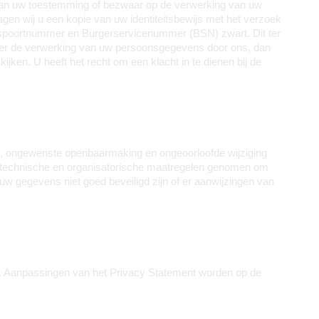
g van uw toestemming of bezwaar op de verwerking van uw
en wij u een kopie van uw identiteitsbewijs met het verzoek
aspoortnummer en Burgerservicenummer (BSN) zwart. Dit ter
ver de verwerking van uw persoonsgegevens door ons, dan
jken. U heeft het recht om een klacht in te dienen bij de
 ongewenste openbaarmaking en ongeoorloofde wijziging 
e technische en organisatorische maatregelen genomen om 
uw gegevens niet goed beveiligd zijn of er aanwijzingen van 
. Aanpassingen van het Privacy Statement worden op de 