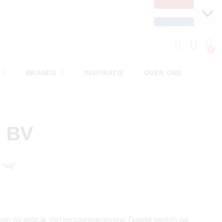
BRANDS
INSPIRATIE
OVER ONS
n BV
“wij”
en wij gebruik van persoonsgegevens. Daarbij werken wij 