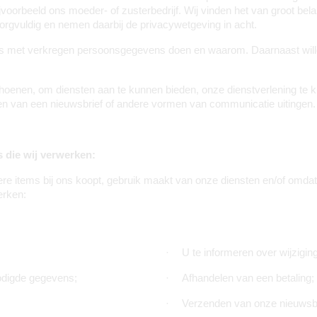
jvoorbeeld ons moeder- of zusterbedrijf. Wij vinden het van groot 
rgvuldig en nemen daarbij de privacywetgeving in acht.
ecies met verkregen persoonsgegevens doen en waarom. Daarnaast wil
enen, om diensten aan te kunnen bieden, onze dienstverlening te k
n van een nieuwsbrief of andere vormen van communicatie uitingen.
 die wij verwerken:
items bij ons koopt, gebruik maakt van onze diensten en/of omdat u 
erken:
·
U te informeren over wijzigi
odigde gegevens;
·
Afhandelen van een betaling;
·
Verzenden van onze nieuwsbr