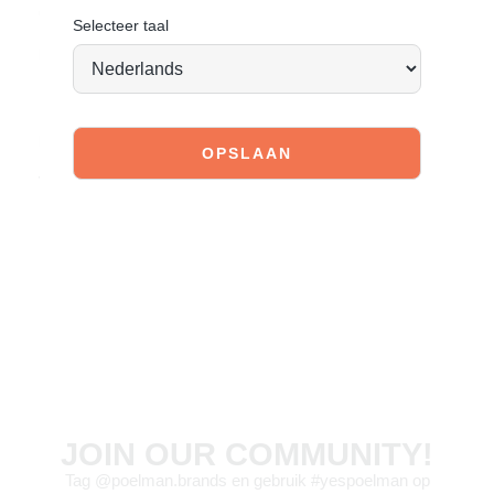
uittrekken
Selecteer taal
Materiaal & Verzorging:
Bovenmateriaal: Leer
Bekijk de volgende
link
om te zien hoe je deze boots het
beste kunt verzorgen.
Vandaag besteld = morgen verstuurd
*
JOIN OUR COMMUNITY!
Tag @poelman.brands en gebruik #yespoelman op