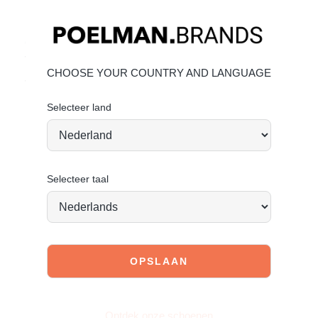
Materiaal & Verzorging:
Gemaakt van imitatie leer. Geef je schoenen de zorg die ze
verdienen, zodat ze tijdloos mooi blijven.
klik hier
.
CHOOSE YOUR COUNTRY AND LANGUAGE
Vandaag besteld = morgen verstuurd*
Selecteer land
Selecteer taal
JOIN OUR COMMUNITY!
Tag @poelman.brands en gebruik #yespoelman op
Instagram to get featured.
Ontdek onze schoenen